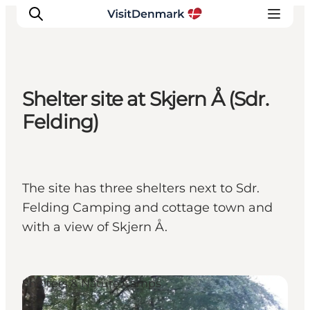
Shelter site at Skjern Å (Sdr.
Inspiratie
Felding)
Bestemmingen
Wat te doen
Accommodaties
The site has three shelters next to Sdr.
Plan je reis
Felding Camping and cottage town and
with a view of Skjern Å.
Shelters & Nature Camps