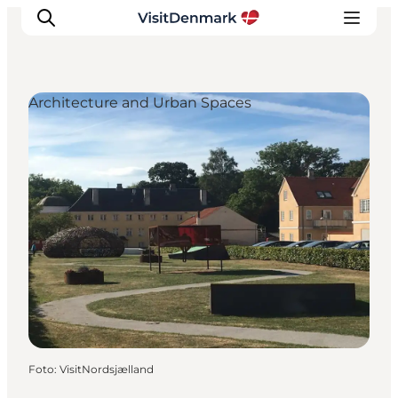
Architecture and Urban Spaces
Inspiratie
Bestemmingen
Wat te doen
Accommodaties
Plan je reis
Foto
:
VisitNordsjælland