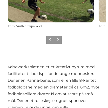
Foto
:
VisitNordsjælland
Foto
:
Vorige
Volgende
Valseværksplænen et et kreativt byrum med
faciliteter til boldspil for de unge mennesker.
Der er en Panna-bane, som er en lille 8-kantet
fodboldbane med en diameter på ca. 6m2, hvor
fodboldspillere dyster 1:1 om at score på små
mål. Der er et rulleskøjte-egnet spor over
plænen, hvor de unge kan rulle.