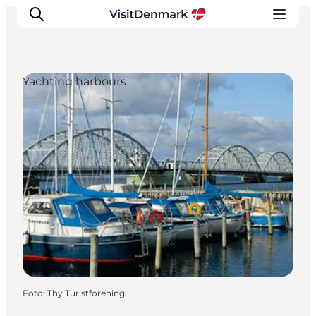
Yachting harbours
Inspiratie
Bestemmingen
Wat te doen
Accommodaties
Plan je reis
Foto
:
Thy Turistforening