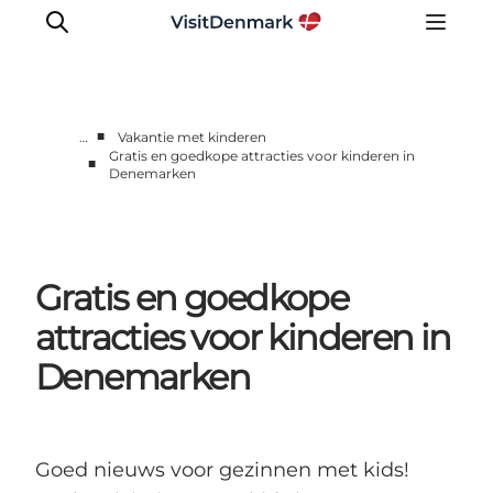
■
…
Vakantie met kinderen
Gratis en goedkope attracties voor kinderen in
■
Denemarken
Inspiratie
Bestemmingen
Wat te doen
Accommodaties
Gratis en goedkope
Plan je reis
attracties voor kinderen in
Denemarken
Goed nieuws voor gezinnen met kids!